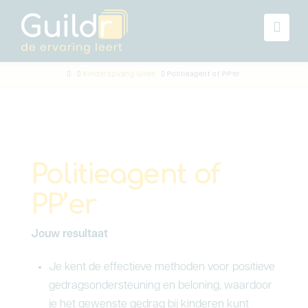
Navi
Home
Kinderopvang Gilde
Politieagent of PP'er
Politieagent of
PP’er
Jouw resultaat
Je kent de effectieve methoden voor positieve
gedragsondersteuning en beloning, waardoor
je het gewenste gedrag bij kinderen kunt