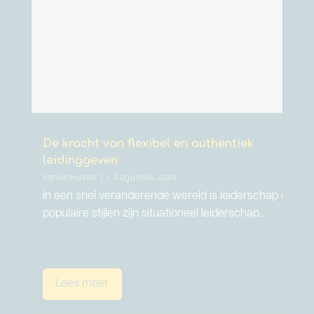
De kracht van flexibel en authentiek
leidinggeven
Renée Huster | 7 Augustus 2024
In een snel veranderende wereld is leiderschap een kun
populaire stijlen zijn situationeel leiderschap…
Lees meer