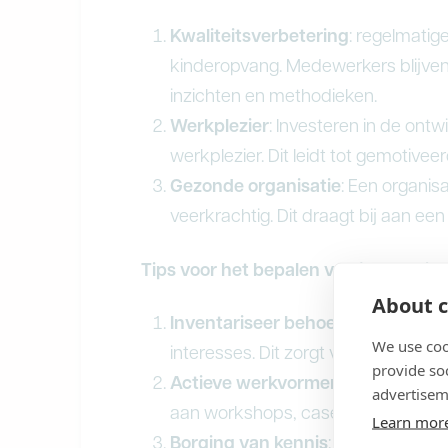
Kwaliteitsverbetering
: regelmatig
kinderopvang. Medewerkers blijve
inzichten en methodieken.
Werkplezier
: Investeren in de on
werkplezier. Dit leidt tot gemotiv
Gezonde organisatie
: Een organisa
veerkrachtig. Dit draagt bij aan e
Tips voor het bepalen van je Learnin
About c
Inventariseer behoeften
: Vraag m
We use coo
interesses. Dit zorgt voor gerichte 
provide so
Actieve werkvormen
: Kies voor i
advertisem
aan workshops, casestudies en g
Learn mor
Borging van kennis
: Zorg dat het