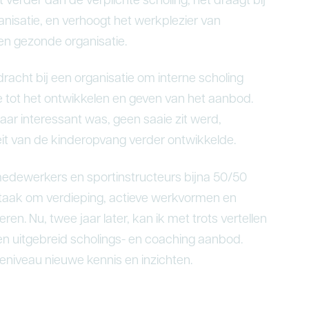
 verder dan de verplichte scholing; het draagt bij
anisatie, en verhoogt het werkplezier van
een gezonde organisatie.
racht bij een organisatie om interne scholing
sie tot het ontwikkelen en geven van het aanbod.
aar interessant was, geen saaie zit werd,
eit van de kinderopvang verder ontwikkelde.
medewerkers en sportinstructeurs bijna 50/50
 taak om verdieping, actieve werkvormen en
en. Nu, twee jaar later, kan ik met trots vertellen
een uitgebreid scholings- en coaching aanbod.
eniveau nieuwe kennis en inzichten.