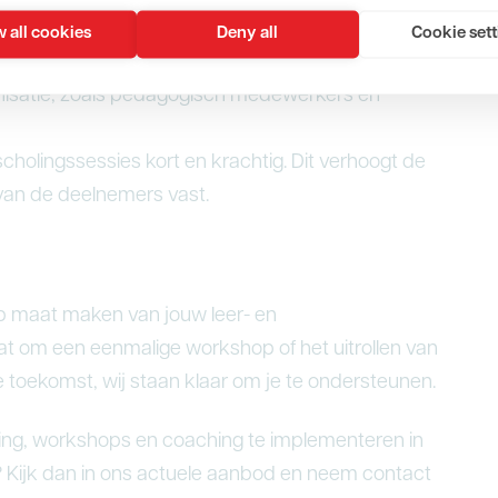
ssies, coaching of het creëren van leergroepen.
 all cookies
Deny all
Cookie set
rieerd scholingsaanbod dat aansluit bij de
anisatie, zoals pedagogisch medewerkers en
scholingssessies kort en krachtig. Dit verhoogt de
 van de deelnemers vast.
op maat maken van jouw leer- en
at om een eenmalige workshop of het uitrollen van
e toekomst, wij staan klaar om je te ondersteunen.
ing, workshops en coaching te implementeren in
? Kijk dan in ons actuele aanbod en neem contact